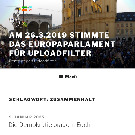
Zum
Inhalt
springen
AM 26.3.2019 STIMMTE
DAS EUROPAPARLAMENT
FÜR UPLOADFILTER
Demo gegen Uploadfilter
Menü
SCHLAGWORT:
ZUSAMMENHALT
VERÖFFENTLICHT
9. JANUAR 2025
AM
Die Demokratie braucht Euch